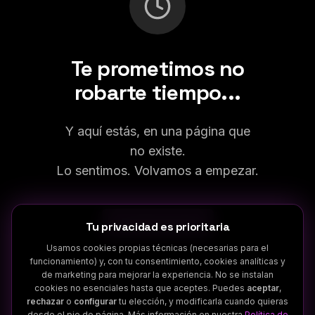
Te prometimos no
robarte tiempo...
Y aquí estás, en una página que
no existe.
Lo sentimos. Volvamos a empezar.
Volver al inicio
Tu privacidad es prioritaria
Usamos cookies propias técnicas (necesarias para el
funcionamiento) y, con tu consentimiento, cookies analíticas y
de marketing para mejorar la experiencia. No se instalan
cookies no esenciales hasta que aceptes. Puedes
aceptar
,
rechazar
o
configurar
tu elección, y modificarla cuando quieras
desde el pie de página. Más información en nuestra
Política de